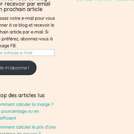
r recevoir par email
 prochain article
issez votre e-mail pour vous
ner à ce blog et recevoir le
hain article par e-mail. Si
 préférez, abonnez-vous à
page FB.
e
sse
Je m'abonne !
top des articles lus
mment calculer la marge ?
 pourcentage ou en
efficient
mment calculer le prix d'une
estation de service ?