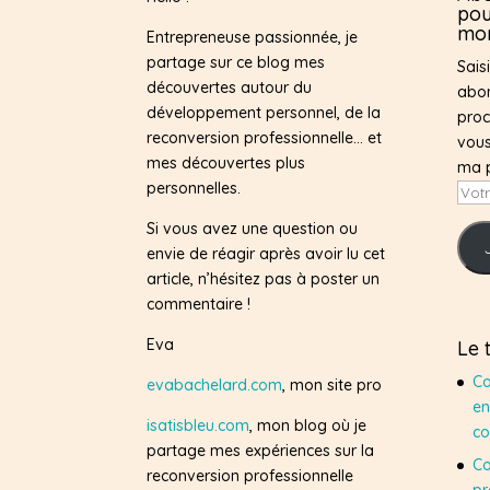
pou
mon
Entrepreneuse passionnée, je
partage sur ce blog mes
Sais
découvertes autour du
abon
développement personnel, de la
proc
reconversion professionnelle… et
vous
mes découvertes plus
ma 
personnelles.
Votr
adre
Si vous avez une question ou
e-
envie de réagir après avoir lu cet
mail
article, n’hésitez pas à poster un
commentaire !
Eva
Le 
Co
evabachelard.com
, mon site pro
en
isatisbleu.com
, mon blog où je
co
partage mes expériences sur la
Co
reconversion professionnelle
pr