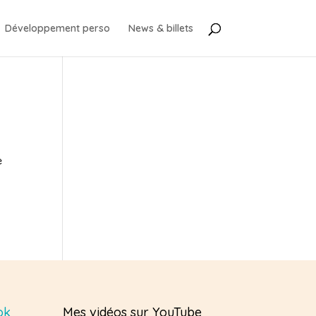
Développement perso
News & billets
e
ok
Mes vidéos sur YouTube