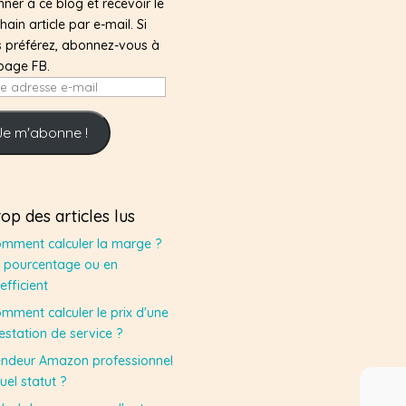
ner à ce blog et recevoir le
hain article par e-mail. Si
 préférez, abonnez-vous à
page FB.
e
sse
Je m'abonne !
top des articles lus
mment calculer la marge ?
 pourcentage ou en
efficient
mment calculer le prix d'une
estation de service ?
ndeur Amazon professionnel
quel statut ?