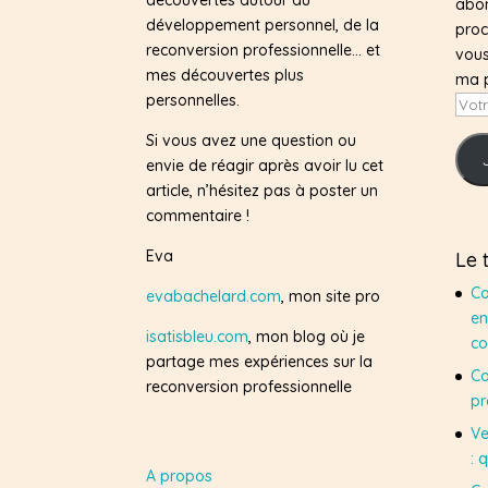
abon
développement personnel, de la
proc
reconversion professionnelle… et
vous
mes découvertes plus
ma 
personnelles.
Votr
adre
Si vous avez une question ou
e-
envie de réagir après avoir lu cet
mail
article, n’hésitez pas à poster un
commentaire !
Eva
Le 
Co
evabachelard.com
, mon site pro
en
isatisbleu.com
, mon blog où je
co
partage mes expériences sur la
Co
reconversion professionnelle
pr
Ve
: 
A propos