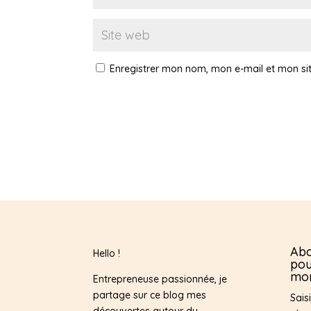
Enregistrer mon nom, mon e-mail et mon si
Abo
Hello !
pou
mon
Entrepreneuse passionnée, je
partage sur ce blog mes
Sais
découvertes autour du