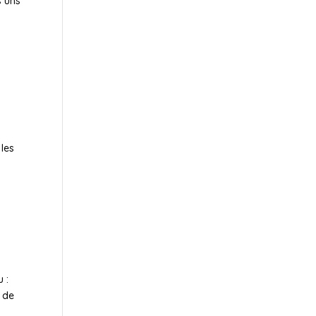
s uns
 les
 :
 de