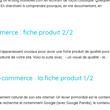
g ou le blog isatisbleu.com en écrivant de façon classique. Quelque
és. En cherchant à comprendre pourquoi, en me documentant, en
erce : fiche produit 2/2
’apparaissent cruciaux pour avoir une fiche produit de qualité pour
urel de votre site. Voici la suite avec : – un visuel de qualité – le...
-commerce : la fiche produit 1/2
cement naturel de son site internet. Un levier primordial est le contenu
e recherche et notamment Google (avec Google Panda), le contenu