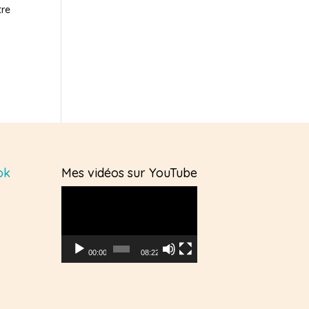
tre
ok
Mes vidéos sur YouTube
Lecteur
vidéo
00:00
08:22