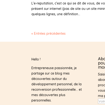
L’e-reputation, c’est ce qui se dit de vous, de 
présent sur internet (pas de site ou un site mi
quelques lignes, une définition...
« Entrées précédentes
Abo
Hello !
pou
mon
Entrepreneuse passionnée, je
partage sur ce blog mes
Sais
découvertes autour du
abon
développement personnel, de la
proc
reconversion professionnelle… et
vous
mes découvertes plus
ma 
personnelles.
Votr