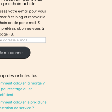
 prochain article
issez votre e-mail pour vous
ner à ce blog et recevoir le
hain article par e-mail. Si
 préférez, abonnez-vous à
page FB.
e
sse
Je m'abonne !
top des articles lus
mment calculer la marge ?
 pourcentage ou en
efficient
mment calculer le prix d'une
estation de service ?