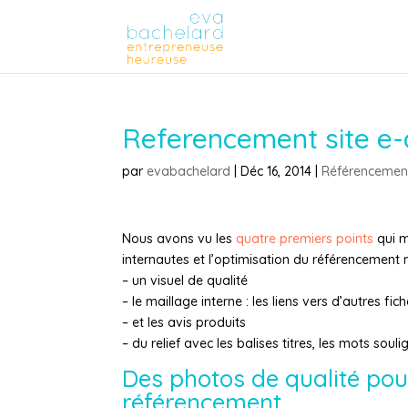
Referencement site e-
par
evabachelard
|
Déc 16, 2014
|
Référencement
Nous avons vu les
quatre premiers points
qui m
internautes et l’optimisation du référencement na
– un visuel de qualité
– le maillage interne : les liens vers d’autres f
– et les avis produits
– du relief avec les balises titres, les mots sou
Des photos de qualité pour
référencement