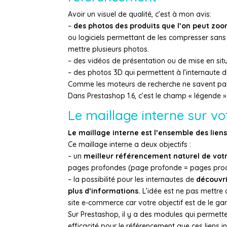
Avoir un visuel de qualité, c’est à mon avis:
–
des photos des produits que l’on peut zo
ou logiciels permettant de les compresser sans 
mettre plusieurs photos.
– des vidéos de présentation ou de mise en sit
– des photos 3D qui permettent à l’internaute d
Comme les moteurs de recherche ne savent pas
Dans Prestashop 1.6, c’est le champ « légende 
Le maillage interne sur vo
Le maillage interne est l’ensemble des liens 
Ce maillage interne a deux objectifs :
– un
meilleur référencement naturel de votre
pages profondes (page profonde = pages produ
– la possibilité pour les internautes de
découvri
plus d’informations.
L’idée est ne pas mettre d
site e-commerce car votre objectif est de le gard
Sur Prestashop, il y a des modules qui permett
efficacité pour le référencement que ces liens 