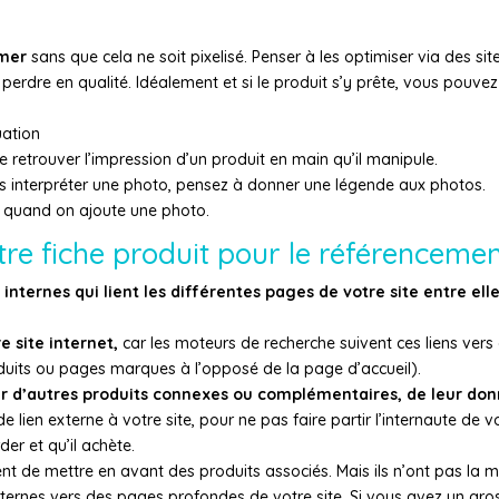
omer
sans que cela ne soit pixelisé. Penser à les optimiser via des sit
perdre en qualité. Idéalement et si le produit s’y prête, vous pouvez
uation
e retrouver l’impression d’un produit en main qu’il manipule.
 interpréter une photo, pensez à donner une légende aux photos.
» quand on ajoute une photo.
tre fiche produit pour le référenceme
internes qui lient les différentes pages de votre site entre elle
 site internet,
car les moteurs de recherche suivent ces liens vers
its ou pages marques à l’opposé de la page d’accueil).
r d’autres produits connexes ou complémentaires, de leur don
e lien externe à votre site, pour ne pas faire partir l’internaute de v
er et qu’il achète.
ent de mettre en avant des produits associés. Mais ils n’ont pas la
internes vers des pages profondes de votre site. Si vous avez un gro