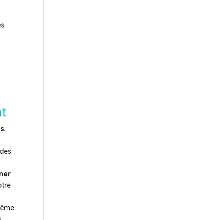
es
nt
s.
 des
ner
otre
 même
s