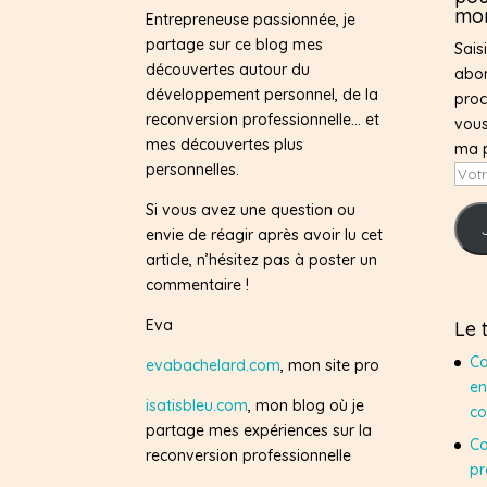
mon
Entrepreneuse passionnée, je
partage sur ce blog mes
Sais
découvertes autour du
abon
développement personnel, de la
proc
reconversion professionnelle… et
vous
mes découvertes plus
ma 
personnelles.
Votr
adre
Si vous avez une question ou
e-
envie de réagir après avoir lu cet
mail
article, n’hésitez pas à poster un
commentaire !
Eva
Le 
Co
evabachelard.com
, mon site pro
en
isatisbleu.com
, mon blog où je
co
partage mes expériences sur la
Co
reconversion professionnelle
pr